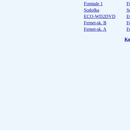
Formule 1
F
Sodofka
S
ECO-WD2DVD
E
Fernet-sk.
B
F
Fernet-sk.
A
F
Ko