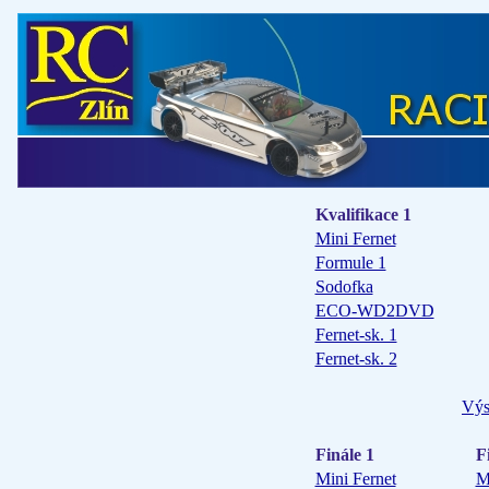
Kvalifikace 1
Mini Fernet
Formule 1
Sodofka
ECO-WD2DVD
Fernet-sk. 1
Fernet-sk. 2
Výs
Finále 1
F
Mini Fernet
M