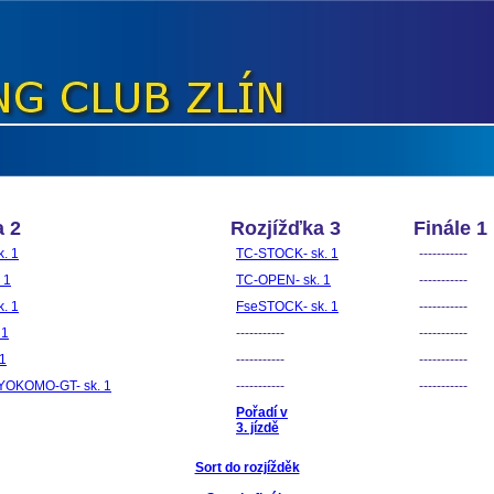
a 2
Rozjížďka 3
Finále 1
. 1
TC-STOCK- sk. 1
-----------
 1
TC-OPEN- sk. 1
-----------
. 1
FseSTOCK- sk. 1
-----------
 1
-----------
-----------
1
-----------
-----------
YOKOMO-GT- sk. 1
-----------
-----------
Pořadí v
3. jízdě
Sort do rozjížděk