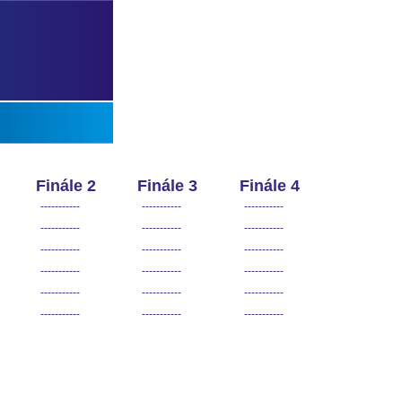
Finále 2
Finále 3
Finále 4
-----------
-----------
-----------
-----------
-----------
-----------
-----------
-----------
-----------
-----------
-----------
-----------
-----------
-----------
-----------
-----------
-----------
-----------