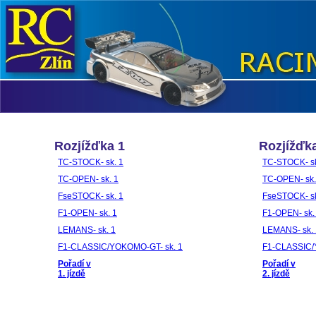
Rozjížďka 1
Rozjížďk
TC-STOCK- sk. 1
TC-STOCK- sk
TC-OPEN- sk. 1
TC-OPEN- sk.
FseSTOCK- sk. 1
FseSTOCK- sk
F1-OPEN- sk. 1
F1-OPEN- sk.
LEMANS- sk. 1
LEMANS- sk. 
F1-CLASSIC/YOKOMO-GT- sk. 1
F1-CLASSIC/
Pořadí v
Pořadí v
1. jízdě
2. jízdě