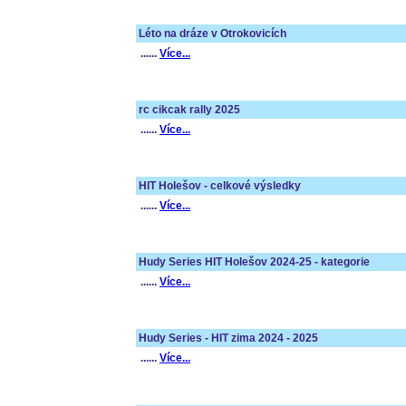
Léto na dráze v Otrokovicích
......
Více...
rc cikcak rally 2025
......
Více...
HIT Holešov - celkové výsledky
......
Více...
Hudy Series HIT Holešov 2024-25 - kategorie
......
Více...
Hudy Series - HIT zima 2024 - 2025
......
Více...