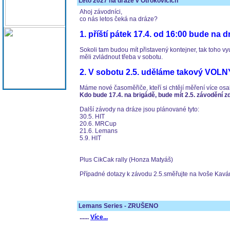
Léto 2027 na dráze v Otrokovicích
Ahoj závodníci,
co nás letos čeká na dráze?
1. příští pátek 17.4. od 16:00 bude na d
Sokoli tam budou mít přistavený kontejner, tak toho v
měli zvládnout třeba v sobotu.
2. V sobotu 2.5. uděláme takový VOLN
Máme nové časoměřiče, kteří si chtějí měření více osah
Kdo bude 17.4. na brigádě, bude mít 2.5. závodění z
Další závody na dráze jsou plánované tyto:
30.5. HIT
20.6. MRCup
21.6. Lemans
5.9. HIT
Plus CikCak rally (Honza Matyáš)
Případné dotazy k závodu 2.5.směřujte na Ivoše Kav
Lemans Series - ZRUŠENO
......
Více...