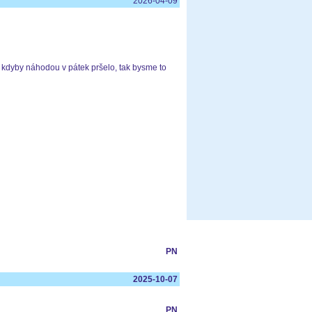
2026-04-09
k kdyby náhodou v pátek pršelo, tak bysme to
PN
2025-10-07
PN