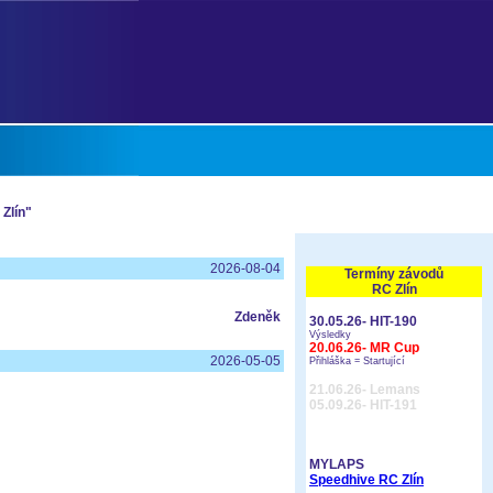
Zlín"
2026-08-04
Termíny závodů
RC Zlín
Zdeněk
30.05.26
- HIT-190
Výsledky
20.06.26
- MR Cup
2026-05-05
Přihláška =
Startující
21.06.26
- Lemans
05.09.26
- HIT-191
MYLAPS
Speedhive RC Zlín