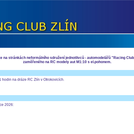
jte na stránkách neformálního sdružení jednotlivců - automodelářů "Racing Club 
zaměřeného na RC modely aut M1:10 s el.pohonem.
 hodin na dráze RC Zlín v Otrokovicích.
oce 2026: