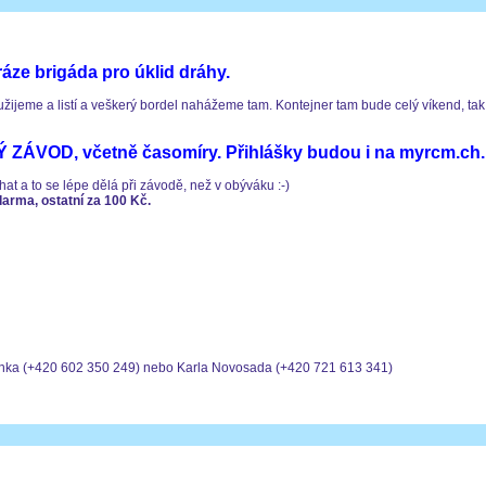
ráze brigáda pro úklid dráhy.
yužijeme a listí a veškerý bordel nahážeme tam. Kontejner tam bude celý víkend, ta
Ý ZÁVOD, včetně časomíry. Přihlášky budou i na myrcm.ch.
at a to se lépe dělá při závodě, než v obýváku :-)
darma, ostatní za 100 Kč.
ánka (+420 602 350 249) nebo Karla Novosada (+420 721 613 341)