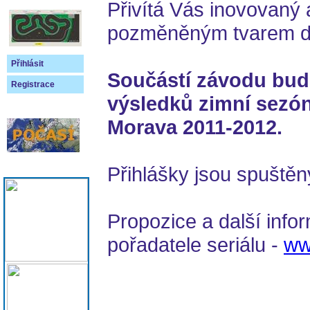
Přivítá Vás inovovaný 
pozměněným tvarem dr
Přihlásit
Součástí závodu bude
Registrace
výsledků zimní se
Morava 2011-2012.
Přihlášky jsou spuště
Propozice a další inf
pořadatele seriálu -
ww