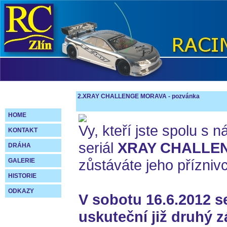
2.XRAY CHALLENGE MORAVA - pozvánka
HOME
Vy, kteří jste spolu s 
KONTAKT
seriál
XRAY CHALLEN
DRÁHA
zůstáváte jeho příznivci
GALERIE
HISTORIE
ODKAZY
V sobotu 16.6.2012 s
uskuteční již druhý z