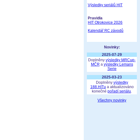
Výsledky seriálů HIT
Pravidla
HIT Otrokovice 2026
Kalendář RC závodů
Novinky:
2025-07-29
Doplněny
výsledky MRCup-
MČR
a
výsledky Lemans
Serie
2025-03-23
Doplněny
výsledky
188.HITu
a aktualizováno
konečné
pořadí seriálu
.
Všechny novinky