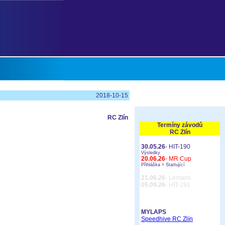
2018-10-15
RC Zlín
Termíny závodů
RC Zlín
30.05.26
- HIT-190
Výsledky
20.06.26
- MR Cup
Přihláška =
Startující
21.06.26
- Lemans
05.09.26
- HIT-191
MYLAPS
Speedhive RC Zlín