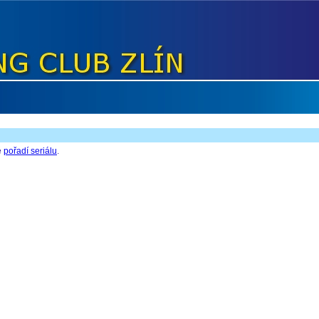
é
pořadí seriálu
.