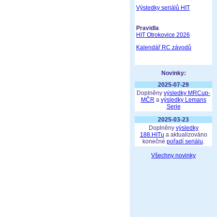
Výsledky seriálů HIT
Pravidla
HIT Otrokovice 2026
Kalendář RC závodů
Novinky:
2025-07-29
Doplněny
výsledky MRCup-
MČR
a
výsledky Lemans
Serie
2025-03-23
Doplněny
výsledky
188.HITu
a aktualizováno
konečné
pořadí seriálu
.
Všechny novinky