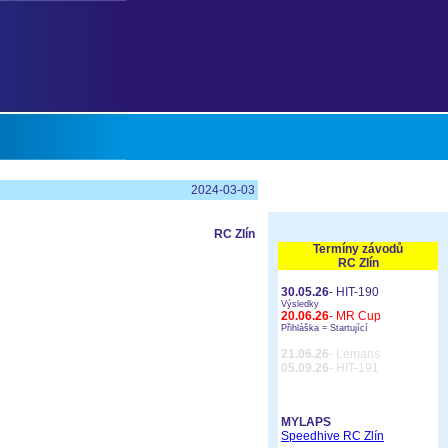
2024-03-03
RC Zlín
Termíny závodů
RC Zlín
30.05.26
- HIT-190
Výsledky
20.06.26
- MR Cup
Přihláška =
Startující
21.06.26
- Lemans
05.09.26
- HIT-191
MYLAPS
Speedhive RC Zlín