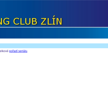
celkové
pořadí seriálu
.