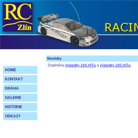
Novinky
Doplněny
výsledky 184.HITu
a
výsledky 185.HITu
HOME
KONTAKT
DRÁHA
GALERIE
HISTORIE
ODKAZY