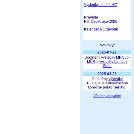
Výsledky seriálů HIT
Pravidla
HIT Otrokovice 2026
Kalendář RC závodů
Novinky:
2025-07-29
Doplněny
výsledky MRCup-
MČR
a
výsledky Lemans
Serie
2025-03-23
Doplněny
výsledky
188.HITu
a aktualizováno
konečné
pořadí seriálu
.
Všechny novinky