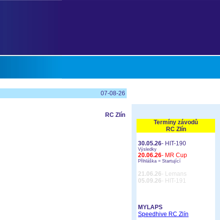
07-08-26
RC Zlín
Termíny závodů
RC Zlín
30.05.26
- HIT-190
Výsledky
20.06.26
- MR Cup
Přihláška =
Startující
21.06.26
- Lemans
05.09.26
- HIT-191
MYLAPS
Speedhive RC Zlín