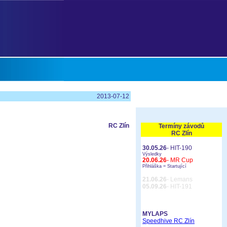
2013-07-12
RC Zlín
Termíny závodů
RC Zlín
30.05.26
- HIT-190
Výsledky
20.06.26
- MR Cup
Přihláška =
Startující
21.06.26
- Lemans
05.09.26
- HIT-191
MYLAPS
Speedhive RC Zlín