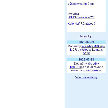
Výsledky seriálů HIT
Pravidla
HIT Otrokovice 2026
Kalendář RC závodů
Novinky:
2025-07-29
Doplněny
výsledky MRCup-
MČR
a
výsledky Lemans
Serie
2025-03-23
Doplněny
výsledky
188.HITu
a aktualizováno
konečné
pořadí seriálu
.
Všechny novinky